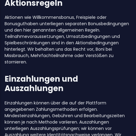
Aktionsregeln
Aktionen wie Willkommensbonus, Freispiele oder
Bonusguthaben unterliegen separaten Bonusbedingungen
und den hier genannten allgemeinen Regeln.
Teilnahmevoraussetzungen, Umsatzbedingungen und
Spielbeschränkungen sind in den Aktionsbedingungen
hinterlegt. Wir behalten uns das Recht vor, Boni bei
Missbrauch, Mehrfachteilnahme oder Verstößen zu
stornieren.
Einzahlungen und
Auszahlungen
Einzahlungen können über die auf der Plattform
angegebenen Zahlungsmethoden erfolgen.
Mindesteinzahlungen, Gebühren und Bearbeitungszeiten
können je nach Methode variieren. Auszahlungen
unterliegen Auszahlungsprüfungen; wir können vor
Auszahlung weitere Identitätsnachweise verlangen. Wir