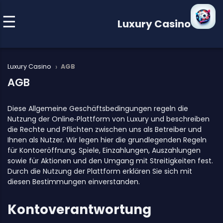
Luxury Casino
›
Luxury Casino
AGB
AGB
Diese Allgemeine Geschäftsbedingungen regeln die
Nutzung der Online‑Plattform von Luxury und beschreiben
die Rechte und Pflichten zwischen uns als Betreiber und
Ihnen als Nutzer. Wir legen hier die grundlegenden Regeln
für Kontoeröffnung, Spiele, Einzahlungen, Auszahlungen
sowie für Aktionen und den Umgang mit Streitigkeiten fest.
Durch die Nutzung der Plattform erklären Sie sich mit
diesen Bestimmungen einverstanden.
Kontoverantwortung