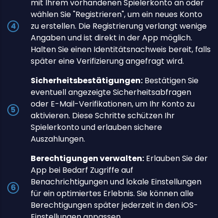
mit Ihrem vorhandenen Spielerkonto an oder
wählen Sie "Registrieren", um ein neues Konto
zu erstellen. Die Registrierung verlangt wenige
Angaben und ist direkt in der App möglich.
Halten Sie einen Identitätsnachweis bereit, falls
später eine Verifizierung angefragt wird.
Sicherheitsbestätigungen:
Bestätigen Sie
eventuell angezeigte Sicherheitsabfragen
oder E-Mail-Verifikationen, um Ihr Konto zu
aktivieren. Diese Schritte schützen Ihr
Spielerkonto und erlauben sichere
Auszahlungen.
Berechtigungen verwalten:
Erlauben Sie der
App bei Bedarf Zugriffe auf
Benachrichtigungen und lokale Einstellungen
für ein optimiertes Erlebnis. Sie können alle
Berechtigungen später jederzeit in den iOS-
Einstellungen anpassen.