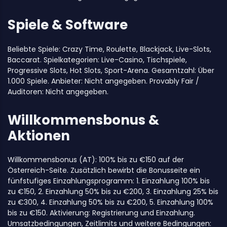
Spiele & Software
Beliebte Spiele: Crazy Time, Roulette, Blackjack, Live-Slots,
Baccarat. Spielkategorien: Live-Casino, Tischspiele,
Progressive Slots, Hot Slots, Sport-Arena. Gesamtzahl: Über
1.000 Spiele. Anbieter: Nicht angegeben. Provably Fair /
Auditoren: Nicht angegeben.
Willkommensbonus &
Aktionen
Willkommensbonus (AT): 100% bis zu €150 auf der
Österreich-Seite. Zusätzlich bewirbt die Bonusseite ein
fünfstufiges Einzahlungsprogramm: 1. Einzahlung 100% bis
zu €150, 2. Einzahlung 50% bis zu €200, 3. Einzahlung 25% bis
zu €300, 4. Einzahlung 50% bis zu €200, 5. Einzahlung 100%
bis zu €150. Aktivierung: Registrierung und Einzahlung.
Umsatzbedingungen, Zeitlimits und weitere Bedingungen: