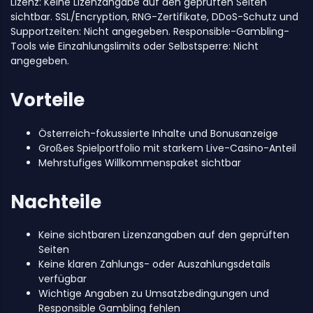
Lizenz: Keine Lizenzangabe auf den geprüften Seiten
sichtbar. SSL/Encryption, RNG-Zertifikate, DDoS-Schutz und
Supportzeiten: Nicht angegeben. Responsible-Gambling-
Tools wie Einzahlungslimits oder Selbstsperre: Nicht
angegeben.
Vorteile
Österreich-fokussierte Inhalte und Bonusanzeige
Großes Spielportfolio mit starkem Live-Casino-Anteil
Mehrstufiges Willkommenspaket sichtbar
Nachteile
Keine sichtbaren Lizenzangaben auf den geprüften
Seiten
Keine klaren Zahlungs- oder Auszahlungsdetails
verfügbar
Wichtige Angaben zu Umsatzbedingungen und
Responsible Gambling fehlen