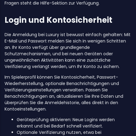
Fragen steht die Hilfe-Sektion zur Verfügung.
Login und Kontosicherheit
Die Anmeldung bei Luxury ist bewusst einfach gehalten: Mit
E-Mail und Passwort melden Sie sich in wenigen Schritten
an. Ihr Konto verfügt über grundlegende
Schutzmechanismen, und bei neuen Geräten oder
ungewöhnlichen Aktivitäten kann eine zusätzliche
Verifizierung verlangt werden, um Ihr Konto zu sichern.
Im Spielerprofil können Sie Kontosicherheit, Passwort-
Wiederherstellung, optionale Benachrichtigungen und
Verifizierungseinstellungen verwalten. Passen Sie
Benachrichtigungen an, aktualisieren Sie Ihre Daten und
überprüfen Sie die Anmeldehistorie, alles direkt in den
Kontoeinstellungen.
Geräteprüfung aktivieren: Neue Logins werden
erkannt und bei Bedarf schnell verifiziert.
Optionale Verifizierung nutzen, etwa bei